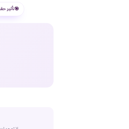
🎯
تأثير حق