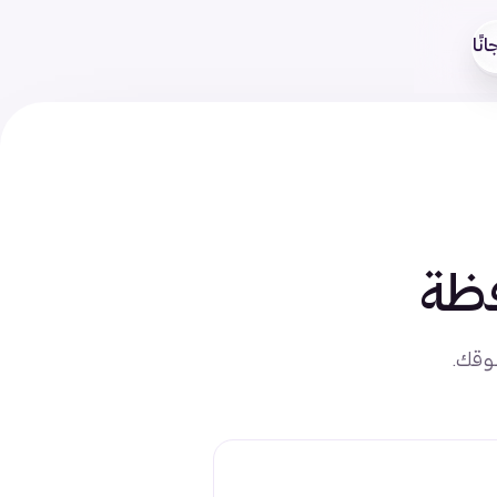
نًا
ظة
وقك.