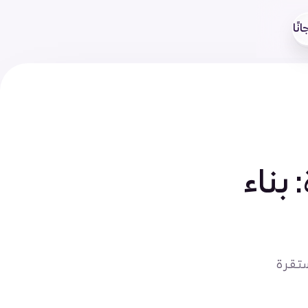
نًا
بناء
ستقرة