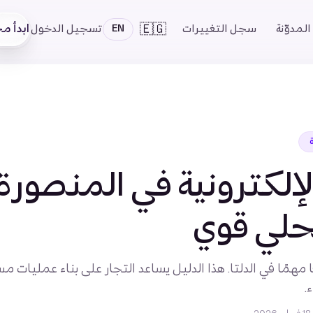
🇪🇬
ابدأ مجا
المدوّنة
سجل التغييرات
تسجيل الدخول
EN
لإلكترونية في المنصورة: 
لي قوي
مهمًا في الدلتا. هذا الدليل يساعد التجار على بناء عمليات م
.